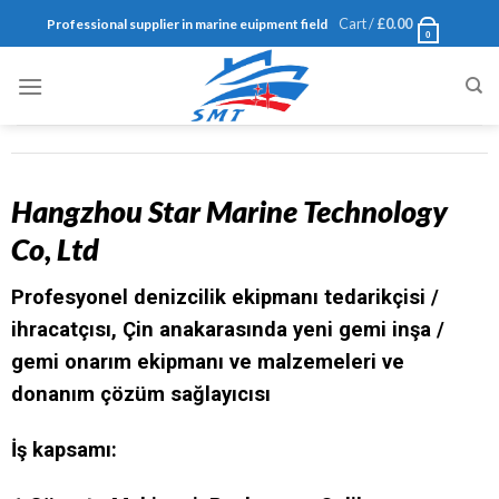
Cart /
£
0.00
Professional supplier in marine euipment field
0
Hangzhou Star Marine Technology
Co, Ltd
Profesyonel denizcilik ekipmanı tedarikçisi /
ihracatçısı, Çin anakarasında yeni gemi inşa /
gemi onarım ekipmanı ve malzemeleri ve
donanım çözüm sağlayıcısı
İş kapsamı: