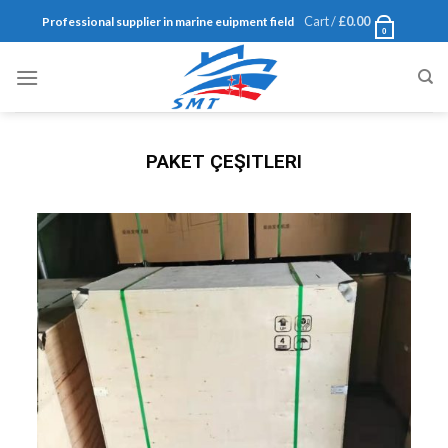
Cart /
£
0.00
Professional supplier in marine euipment field
0
PAKET ÇEŞITLERI