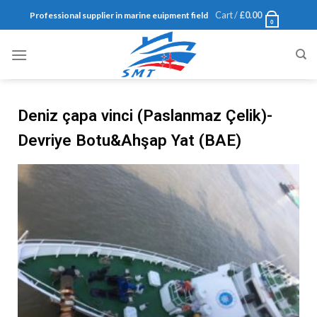
Cart /
£
0.00
Professional supplier in marine euipment field
0
Deniz çapa vinci (Paslanmaz Çelik)-
Devriye Botu&Ahşap Yat (BAE)