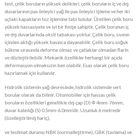
test, çelik boruların yüksek delikleri, çelik boruların iç ve dış
duvarlarının pas önleyici yağ ile pas önleyici işleme ve her iki
uçtaki kapakların toz işlemine tabi tutulur. Üretilen çelik boru
yüksek hassasiyete ve iyi bir finişe sahiptir. Çelik borunun iç
ve dış duvarlarında oksit tabakası yoktur. Çelik boru, sıvının
içinden aktığı yüksek basınca dayanabilir. Çelik boru soğuk
bükme sırasında deforme olmaz ve çatlaklar olmadan flarin
ve düzleştirilebilir. Mekanik özellikler herhangi bir açıda
deformasyon olmaksızın ben olabilir. Esas olarak çelik boru
hazırlamak için kullanılır.
Hidrolik sistemin yağ devresinde, hidrolik sistemde sert
borular olarak da bilinir. Otomobiller için hassas çelik
boruların özellikleri genellikle dış çap (D) Φ 4mm-76mm,
duvar kalınlığı (S) 0.5mm-6.0mm’dir. Uzunluk 6 metredir
(özelleştirilmiş hariç),
ve teslimat durumu NBK (normalleştirme), GBK (tavlama) ve