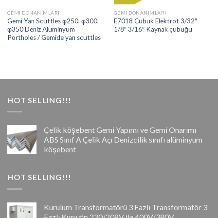
GEMI DONANIMLARI
GEMI DONANIMLARI
Gemi Yan Scuttles φ250, φ300,
E7018 Çubuk Elektrot 3/32″
φ350 Deniz Alüminyum
1/8″ 3/16″ Kaynak çubuğu
Portholes / Gemide yan scuttles
HOT SELLING!!!
Çelik köşebent Gemi Yapımı ve Gemi Onarımı
ABS Sınıf A Çelik Açı Denizcilik sınıfı alüminyum
köşebent
HOT SELLING!!!
Kurulum Transformatörü 3 Fazlı Transformatör 3
Fazlı Kuru tip 220/208V ila 400V/380V