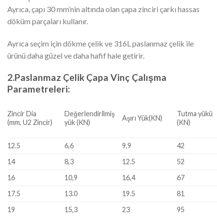
Ayrıca, çapı 30 mm’nin altında olan çapa zinciri çarkı hassas
döküm parçaları kullanır.
Ayrıca seçim için dökme çelik ve 316L paslanmaz çelik ile
ürünü daha güzel ve daha hafif hale getirir.
2.Paslanmaz Çelik Çapa Vinç Çalışma
Parametreleri:
Zincir Dia
Değerlendirilmiş
Tutma yükü
Aşırı Yük(KN)
(mm, U2 Zincir)
yük (KN)
(KN)
12.5
6,6
9,9
42
14
8,3
12.5
52
16
10,9
16,4
67
17.5
13.0
19.5
81
19
15,3
23
95