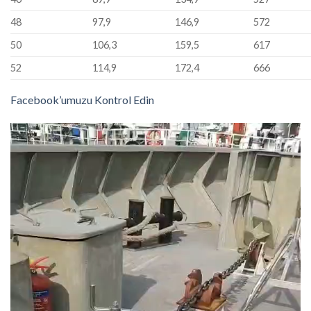
48
97,9
146,9
572
50
106,3
159,5
617
52
114,9
172,4
666
Facebook’umuzu Kontrol Edin
Video
Player