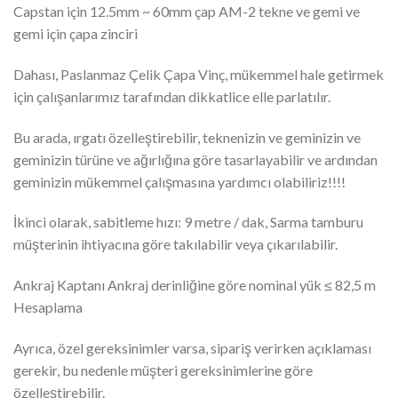
Capstan için 12.5mm ~ 60mm çap AM-2 tekne ve gemi ve
gemi için çapa zinciri
Dahası, Paslanmaz Çelik Çapa Vinç, mükemmel hale getirmek
için çalışanlarımız tarafından dikkatlice elle parlatılır.
Bu arada, ırgatı özelleştirebilir, teknenizin ve geminizin ve
geminizin türüne ve ağırlığına göre tasarlayabilir ve ardından
geminizin mükemmel çalışmasına yardımcı olabiliriz!!!!
İkinci olarak, sabitleme hızı: 9 metre / dak, Sarma tamburu
müşterinin ihtiyacına göre takılabilir veya çıkarılabilir.
Ankraj Kaptanı Ankraj derinliğine göre nominal yük ≤ 82,5 m
Hesaplama
Ayrıca, özel gereksinimler varsa, sipariş verirken açıklaması
gerekir, bu nedenle müşteri gereksinimlerine göre
özelleştirebilir.