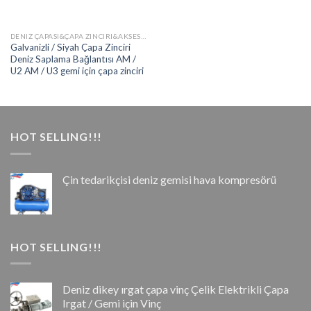
DENIZ ÇAPASI&ÇAPA ZINCIRI&AKSESUARLAR
Galvanizli / Siyah Çapa Zinciri
Deniz Saplama Bağlantısı AM /
U2 AM / U3 gemi için çapa zinciri
HOT SELLING!!!
Çin tedarikçisi deniz gemisi hava kompresörü
HOT SELLING!!!
Deniz dikey ırgat çapa vinç Çelik Elektrikli Çapa
Irgat / Gemi için Vinç