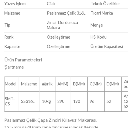
Yüzey İşlemi
Cilalı
Teknik Özellikler
Malzeme
Paslanmaz Çelik 316L
Ticari Marka
Zincir Durdurucu
Tip
Menşe
Makara
Renk
Özelleştirme
HS Kodu
Kapasite
Özelleştirme
Üretim Kapasitesi
Ürün Parametreleri
Şartname
Zi
Model
Malzeme
ağırlık
AMM)
B(MM)
C(MM)
D(MM)
b
A
SMT-
SS316L
10kg
290
190
96
52
12
CS
5
Paslanmaz Çelik Çapa Zinciri Kılavuz Makarası.
12,5 mm ila 40 mm çapa zincirine uyacak şekilde