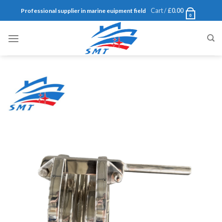
Skip
Cart /
£
0.00
Professional supplier in marine euipment field
0
to
content