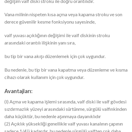
değişim valf diski stroku ile doğru orantılıdır.
Vana milinin nispeten kısa açma veya kapama stroku ve son
derece güvenilir kesme fonksiyonu sayesinde,
valf yuvası açıklığının değişimi ile valf diskinin stroku
arasındaki orantılı ilişkinin yanı sıra,
bu tip bir vana akışı düzenlemek için çok uygundur.
Bu nedenle, bu tip bir vana kapatma veya düzenleme ve kısma
cihazı olarak kullanım için çok uygundur.
Avantajları:
(l) Açma ve kapama işlemi sırasında, valf diski ile valf gövdesi
sızdırmazlık yüzeyi arasındaki sürtünme, sürgülü valfinkinden
daha küçüktür, bu nedenle aşınmaya dayanıklıdır
(2) Açıklık yüksekliği genellikle valf yuvası kanalının çapının
sadece 1/4’ü kadardır, bu nedenle sürgülü valften çok daha