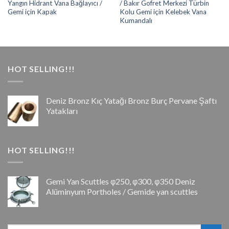
Yangın Hidrant Vana Bağlayıcı /
/ Bakır Gofret Merkezi Türbin
Gemi için Kapak
Kolu Gemi için Kelebek Vana
Kumandalı
HOT SELLING!!!
Deniz Bronz Kıç Yatağı Bronz Burç Pervane Şaftı
Yatakları
HOT SELLING!!!
Gemi Yan Scuttles φ250, φ300, φ350 Deniz
Alüminyum Portholes / Gemide yan scuttles