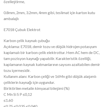
özelleştirme,
0.8mm, 2mm, 3.2mm, 4mm gibi, teslimat için karton kutu
ambalajlı
E7018 Çubuk Elektrot
Karbon çelik kaynak çubuğu
Açıklama: E7018, demir tozu ve düşük hidrojen potasyum
kaplamalı bir karbon çelik elektrottur. Hem AC hem de DC,
tam pozisyon kaynağı yapabilir. Karakteristik özelliği,
kaplamanın kaynak katmanlarının sayısını azaltabilen demir
tozu içermesidir.
Kullanım alanı: Karbon çeliği ve 16Mn gibi düşük alaşımlı
çeliklerin kaynağı için uygundur.
Biriktirilen metalin kimyasal bileşimi (%)
C Mn Si S P ≤0,12
≤1.60
≤0.75 ≤0.035 ≤0.040